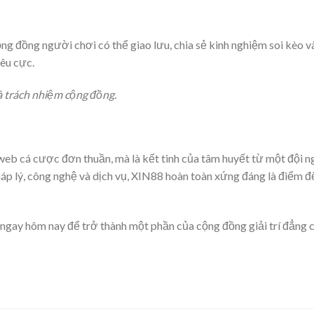
ng đồng người chơi có thể giao lưu, chia sẻ kinh nghiệm soi kèo 
iêu cực.
à trách nhiệm cộng đồng.
web cá cược đơn thuần, mà là kết tinh của tâm huyết từ một đội ng
áp lý, công nghệ và dịch vụ, XIN88 hoàn toàn xứng đáng là điểm đế
ngay hôm nay để trở thành một phần của cộng đồng giải trí đẳng c