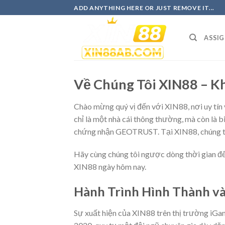
Skip
ADD ANYTHING HERE OR JUST REMOVE IT...
to
content
ASSIG
Về Chúng Tôi XIN88 – K
Chào mừng quý vị đến với XIN88, nơi uy tín 
chỉ là một nhà cái thông thường, mà còn là 
chứng nhận GEOTRUST. Tại XIN88, chúng tôi
Hãy cùng chúng tôi ngược dòng thời gian để k
XIN88 ngày hôm nay.
Hành Trình Hình Thành v
Sự xuất hiện của XIN88 trên thị trường iGa