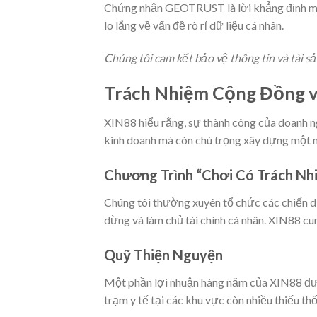
Chứng nhận GEOTRUST là lời khẳng định mạn
lo lắng về vấn đề rò rỉ dữ liệu cá nhân.
Chúng tôi cam kết bảo vệ thông tin và tài sả
Trách Nhiệm Cộng Đồng v
XIN88 hiểu rằng, sự thành công của doanh ng
kinh doanh mà còn chú trọng xây dựng một mô
Chương Trình “Chơi Có Trách Nh
Chúng tôi thường xuyên tổ chức các chiến d
dừng và làm chủ tài chính cá nhân. XIN88 cun
Quỹ Thiện Nguyện
Một phần lợi nhuận hàng năm của XIN88 được
trạm y tế tại các khu vực còn nhiều thiếu thố