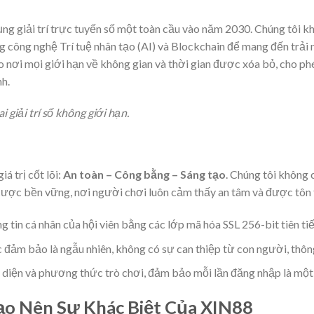
ng giải trí trực tuyến số một toàn cầu vào năm 2030. Chúng tôi kh
công nghệ Trí tuệ nhân tạo (AI) và Blockchain để mang đến trải n
 nơi mọi giới hạn về không gian và thời gian được xóa bỏ, cho p
h.
 giải trí số không giới hạn.
 trị cốt lõi:
An toàn – Công bằng – Sáng tạo
. Chúng tôi không 
 cược bền vững, nơi người chơi luôn cảm thấy an tâm và được tôn 
g tin cá nhân của hội viên bằng các lớp mã hóa SSL 256-bit tiên tiế
ảm bảo là ngẫu nhiên, không có sự can thiệp từ con người, thôn
o diện và phương thức trò chơi, đảm bảo mỗi lần đăng nhập là mộ
Tạo Nên Sự Khác Biệt Của XIN88