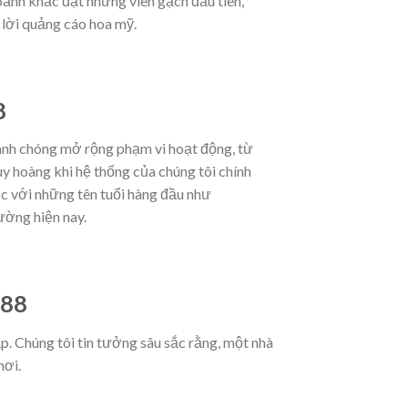
oảnh khắc đặt những viên gạch đầu tiên,
 lời quảng cáo hoa mỹ.
8
anh chóng mở rộng phạm vi hoạt động, từ
 hoàng khi hệ thống của chúng tôi chính
ợc với những tên tuổi hàng đầu như
ường hiện nay.
N88
p. Chúng tôi tin tưởng sâu sắc rằng, một nhà
hơi.