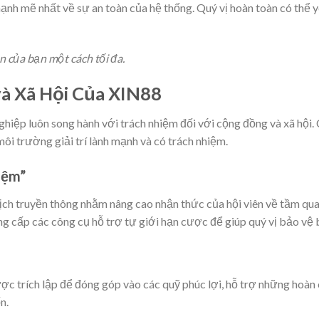
h mẽ nhất về sự an toàn của hệ thống. Quý vị hoàn toàn có thể y
n của bạn một cách tối đa.
à Xã Hội Của XIN88
hiệp luôn song hành với trách nhiệm đối với cộng đồng và xã hội.
i trường giải trí lành mạnh và có trách nhiệm.
iệm”
ịch truyền thông nhằm nâng cao nhận thức của hội viên về tầm qua
g cấp các công cụ hỗ trợ tự giới hạn cược để giúp quý vị bảo vệ b
 trích lập để đóng góp vào các quỹ phúc lợi, hỗ trợ những hoàn
n.