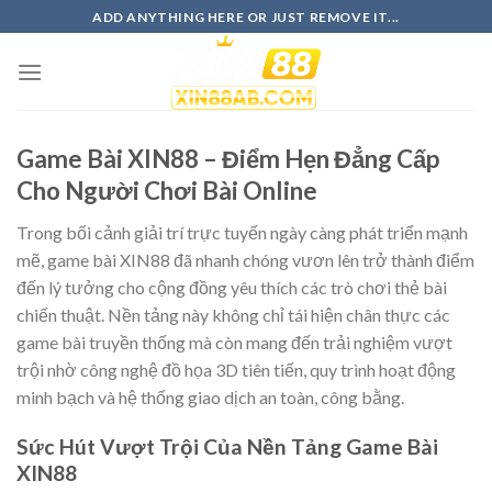
Skip
ADD ANYTHING HERE OR JUST REMOVE IT...
to
content
Game Bài XIN88 – Điểm Hẹn Đẳng Cấp
Cho Người Chơi Bài Online
Trong bối cảnh giải trí trực tuyến ngày càng phát triển mạnh
mẽ, game bài XIN88 đã nhanh chóng vươn lên trở thành điểm
đến lý tưởng cho cộng đồng yêu thích các trò chơi thẻ bài
chiến thuật. Nền tảng này không chỉ tái hiện chân thực các
game bài truyền thống mà còn mang đến trải nghiệm vượt
trội nhờ công nghệ đồ họa 3D tiên tiến, quy trình hoạt động
minh bạch và hệ thống giao dịch an toàn, công bằng.
Sức Hút Vượt Trội Của Nền Tảng Game Bài
XIN88