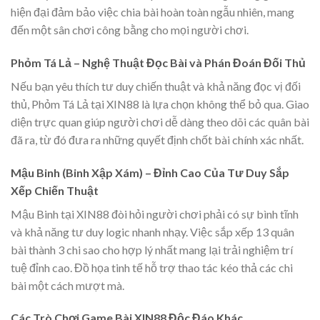
hiện đại đảm bảo việc chia bài hoàn toàn ngẫu nhiên, mang
đến một sân chơi công bằng cho mọi người chơi.
Phỏm Tá Lả – Nghệ Thuật Đọc Bài và Phán Đoán Đối Thủ
Nếu bạn yêu thích tư duy chiến thuật và khả năng đọc vị đối
thủ, Phỏm Tá Lả tại XIN88 là lựa chọn không thể bỏ qua. Giao
diện trực quan giúp người chơi dễ dàng theo dõi các quân bài
đã ra, từ đó đưa ra những quyết định chốt bài chính xác nhất.
Mậu Binh (Binh Xập Xám) – Đỉnh Cao Của Tư Duy Sắp
Xếp Chiến Thuật
Mậu Binh tại XIN88 đòi hỏi người chơi phải có sự bình tĩnh
và khả năng tư duy logic nhanh nhạy. Việc sắp xếp 13 quân
bài thành 3 chi sao cho hợp lý nhất mang lại trải nghiệm trí
tuệ đỉnh cao. Đồ họa tinh tế hỗ trợ thao tác kéo thả các chi
bài một cách mượt mà.
Các Trò Chơi Game Bài XIN88 Độc Đáo Khác