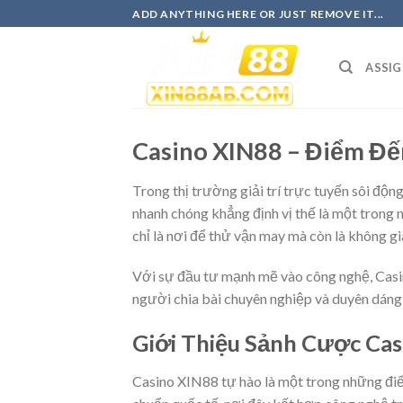
Skip
ADD ANYTHING HERE OR JUST REMOVE IT...
to
content
ASSIG
Casino XIN88 – Điểm Đ
Trong thị trường giải trí trực tuyến sôi độn
nhanh chóng khẳng định vị thế là một trong
chỉ là nơi để thử vận may mà còn là không gi
Với sự đầu tư mạnh mẽ vào công nghệ, Casin
người chia bài chuyên nghiệp và duyên dáng,
Giới Thiệu Sảnh Cược Ca
Casino XIN88 tự hào là một trong những điể