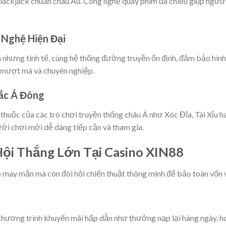
Blackjack chuẩn châu Âu. Công nghệ quay phim đa chiều giúp người
Nghệ Hiện Đại
 nhưng tinh tế, cùng hệ thống đường truyền ổn định, đảm bảo hình 
 mượt mà và chuyên nghiệp.
ắc Á Đông
thuộc của các trò chơi truyền thống châu Á như Xóc Đĩa, Tài Xỉu 
ười chơi mới dễ dàng tiếp cận và tham gia.
Hội Thắng Lớn Tại Casino XIN88
may mắn mà còn đòi hỏi chiến thuật thông minh để bảo toàn vốn và
ơng trình khuyến mãi hấp dẫn như thưởng nạp lại hàng ngày, hoàn