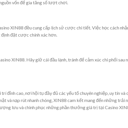
guồn vốn để gia tăng số lượt chơi.
asino XIN88 đều cung cấp lịch sử cược chi tiết. Việc học cách nhận
 định đặt cược chính xác hơn.
 Casino XIN88. Hãy giữ cái đầu lạnh, tránh để cảm xúc chi phối sau
rí đỉnh cao, nơi hội tụ đầy đủ các yếu tố chuyên nghiệp, uy tín và
 mật và nạp rút nhanh chóng, XIN88 cam kết mang đến những trải 
ượng lưu và chinh phục những phần thưởng giá trị tại Casino XIN