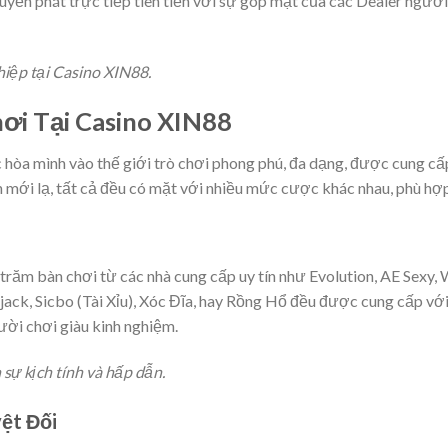
uyền phát trực tiếp tiên tiến với sự góp mặt của các Dealer ngườ
hiệp tại Casino XIN88.
ơi Tại Casino XIN88
 hòa mình vào thế giới trò chơi phong phú, đa dạng, được cung cấ
 mới lạ, tất cả đều có mặt với nhiều mức cược khác nhau, phù hợ
 trăm bàn chơi từ các nhà cung cấp uy tín như Evolution, AE Sex
jack, Sicbo (Tài Xỉu), Xóc Đĩa, hay Rồng Hổ đều được cung cấp với
ời chơi giàu kinh nghiệm.
sự kịch tính và hấp dẫn.
ệt Đối