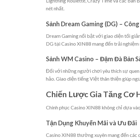
Lightning Roulette, Crazy Time và các bàn 
nét nhất.
Sảnh Dream Gaming (DG) – Công 
Dream Gaming nổi bật với giao diện tối giản
DG tại Casino XIN88 mang đến trải nghiệm
Sảnh WM Casino – Đậm Đà Bản S
Đối với những người chơi yêu thích sự quen 
hảo. Giao diện tiếng Việt thân thiện giúp ng
Chiến Lược Gia Tăng Cơ 
Chinh phục Casino XIN88 không chỉ dựa vào 
Tận Dụng Khuyến Mãi và Ưu Đãi
Casino XIN88 thường xuyên mang đến các chư