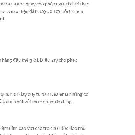
mera đa góc quay cho phép người chơi theo
 móc. Giao diện đặt cược được tối ưu hóa
ốt.
 hàng đầu thế giới. Điều này cho phép
 qua. Nơi đây quy tụ dàn Dealer là những cô
đầy cuốn hút với mức cược đa dạng.
iệm đỉnh cao với các trò chơi độc đáo như