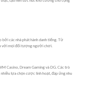
i thật, tạo nên sức hút khó cưỡng cho cộng
p bởi các nhà phát hành danh tiếng. Từ
p với mọi đối tượng người chơi.
y, WM Casino, Dream Gaming và DG. Các trò
 nhiều lựa chọn cược linh hoạt, đáp ứng nhu